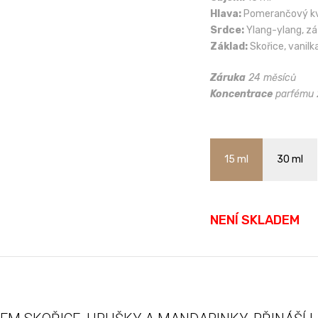
Hlava:
Pomerančový kvě
Srdce:
Ylang-ylang, záz
Základ:
Skořice, vanilk
Záruka
24 měsíců
Koncentrace
parfému
15 ml
30 ml
NENÍ SKLADEM