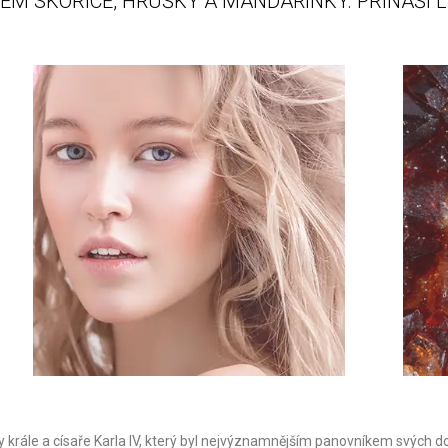
EM SKOŘICE, HRUŠKY A MANDARINKY. PŘINÁŠÍ L
 krále a císaře Karla IV, který byl nejvýznamnějším panovníkem svých