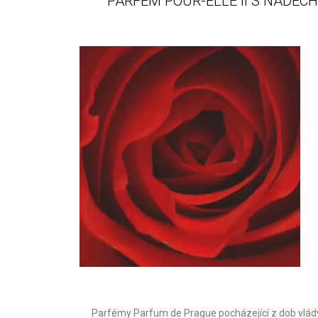
PARFÉM POUR-ELLE II S NÁDECH
Parfémy Parfum de Prague pocházející z dob vlády