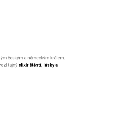
mným českým a německým králem.
ezl tajný
elixír štěstí, lásky a