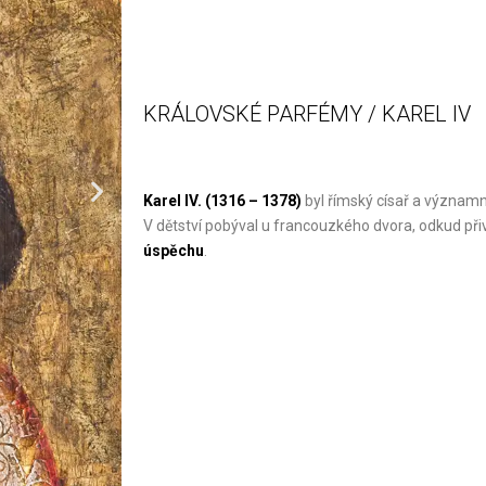
KRÁLOVSKÉ PARFÉMY / KAREL IV
Karel IV. (1316 – 1378)
byl římský císař a význa
V dětství pobýval u francouzkého dvora, odkud přiv
úspěchu
.