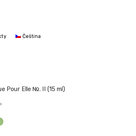
kty
Čeština
 Pour Elle №. II (15 ml)
H
ů