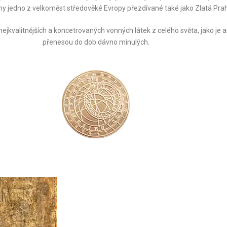
ahy jedno z velkoměst středověké Evropy přezdívané také jako Zlatá Pra
ejkvalitnějších a koncetrovaných vonných látek z celého světa, jako je a
přenesou do dob dávno minulých.