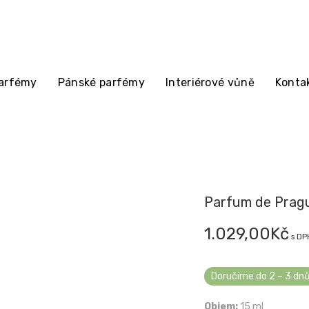
arfémy
Pánské parfémy
Interiérové vůně
Konta
Parfum de Prague
1.029,00
Kč
s DP
Doručíme do 2 – 3 dn
Objem:
15 ml