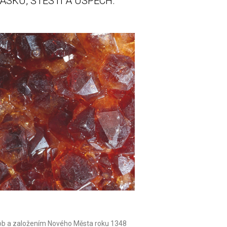
ÁSKU, ŠTĚSTÍ A ÚSPĚCH.
 dob a založením Nového Města roku 1348