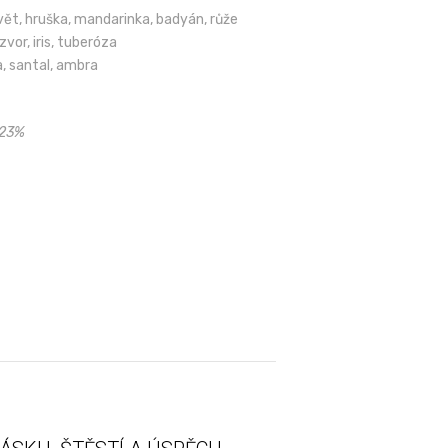
t, hruška, mandarinka, badyán, růže
vor, iris, tuberóza
a, santal, ambra
 23%